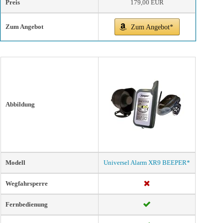
Preis
179,00 EUR
Zum Angebot
Zum Angebot*
Abbildung
Modell
Universel Alarm XR9 BEEPER*
Wegfahrsperre
Fernbedienung